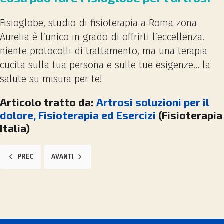
Fisioglobe, studio di fisioterapia a Roma zona
Aurelia è l’unico in grado di offrirti l’eccellenza.
niente protocolli di trattamento, ma una terapia
cucita sulla tua persona e sulle tue esigenze… la
salute su misura per te!
Articolo tratto da:
Artrosi soluzioni per il
dolore, Fisioterapia ed Esercizi
(Fisioterapia
Italia)
ARTICOLO PRECEDENTE: PROTESI DELL'ANCA, RIABILITAZIONE E TEMP
ARTICOLO SUCCESSIVO: PUBALGIA E DOLORE ALL'INGUI
PREC
AVANTI