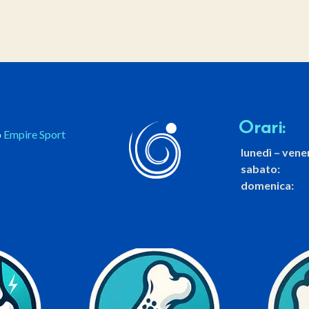
Orari:
o
Empire Sport
lunedì – vene
sabato:
domenica:
ù
Scopri di più