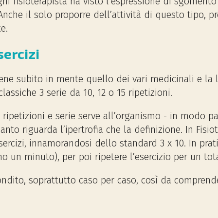
ni fisioterapista ha visto l’espressione di sgomento
.. Anche il solo proporre dell’attività di questo tipo,
te.
sercizi
ene subito in mente quello dei vari medicinali e la l
assiche 3 serie da 10, 12 o 15 ripetizioni.
e ripetizioni e serie serve all’organismo - in modo pa
uanto riguarda l’ipertrofia che la definizione. In Fisio
rcizi, innamorandosi dello standard 3 x 10. In pratic
 un minuto), per poi ripetere l’esercizio per un tota
dito, soprattutto caso per caso, così da comprendere