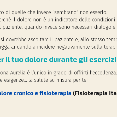
ito di quelle che invece “sembrano” non esserlo.
erché il dolore non è un indicatore delle condizioni 
 il paziente, quando invece sono necessari dialogo e
i dovrebbe ascoltare il paziente e, allo stesso temp
fugga andando a incidere negativamente sulla terapi
 il tuo dolore durante gli esercizi
ona Aurelia è l’unico in grado di offrirti l’eccellenz
ue esigenze… la salute su misura per te!
lore cronico e fisioterapia
(Fisioterapia Ita
EDI
CA, RIABILITAZIONE E TEMPI DI RECUPERO