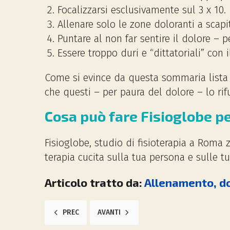
Focalizzarsi esclusivamente sul 3 x 10.
Allenare solo le zone doloranti a scap
Puntare al non far sentire il dolore – p
Essere troppo duri e “dittatoriali” con
Come si evince da questa sommaria lista s
che questi – per paura del dolore – lo ri
Cosa può fare Fisioglobe per
Fisioglobe, studio di fisioterapia a Roma z
terapia cucita sulla tua persona e sulle t
Articolo tratto da:
Allenamento, do
ARTICOLO PRECEDENTE: CAVIGLIE GONFIE: CAUSE E RIM
ARTICOLO SUCCESSIVO: PROTESI DELL'AN
PREC
AVANTI