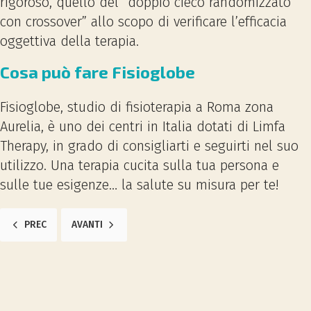
rigoroso, quello del “doppio cieco randomizzato
con crossover” allo scopo di verificare l’efficacia
oggettiva della terapia.
Cosa può fare Fisioglobe
Fisioglobe, studio di fisioterapia a Roma zona
Aurelia, è uno dei centri in Italia dotati di Limfa
Therapy, in grado di consigliarti e seguirti nel suo
utilizzo. Una terapia cucita sulla tua persona e
sulle tue esigenze… la salute su misura per te!
ARTICOLO PRECEDENTE: GINOCCHIO VALGO, ESERCIZI E RIABILITAZ
ARTICOLO SUCCESSIVO: CERVICALGIA E DOLORE CERVI
PREC
AVANTI