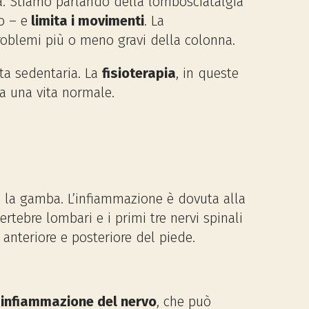
a. Stiamo parlando della lombosciatalgia
o – e
limita i movimenti
. La
oblemi più o meno gravi della colonna.
ta sedentaria. La
fisioterapia
, in queste
 a una vita normale.
o la gamba. L’infiammazione è dovuta alla
ertebre lombari e i primi tre nervi spinali
anteriore e posteriore del piede.
o
infiammazione del nervo
, che può