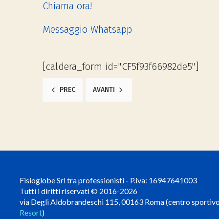
Chiama ora!
Messaggio Whatsapp
[caldera_form id="CF5f93f66982de5"]
ARTICOLO PRECEDENTE: DOLORE AL GOMITO: UN OSTAC
ARTICOLO SUCCESSIVO: DOLORE LOMBAR
PREC
AVANTI
Fisioglobe Srl tra professionisti - P.iva: 16947641003
Tutti i diritti riservati © 2016-2026
via Degli Aldobrandeschi 115, 00163 Roma (centro sportiv
Resort
)