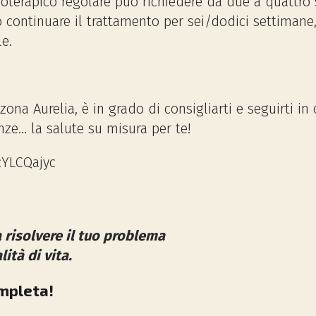
isioterapico regolare può richiedere da due a quattr
ontinuare il trattamento per sei/dodici settimane, 
e.
zona Aurelia, è in grado di consigliarti e seguirti in
nze… la salute su misura per te!
cYLCQajyc
a risolvere il tuo problema
ità di vita.
mpleta!