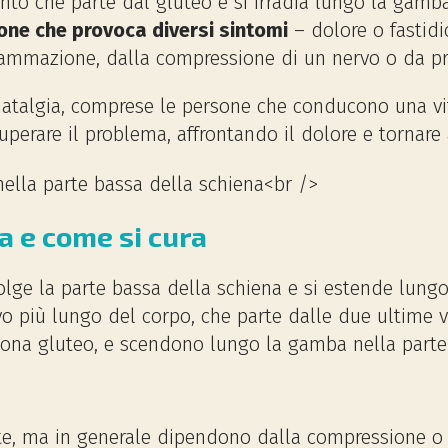
nto che parte dal gluteo e si irradia lungo la gamb
one che provoca diversi sintomi
– dolore o fastidi
iammazione, dalla compressione di un nervo o da pr
talgia, comprese le persone che conducono una vi
 superare il problema, affrontando il dolore e tornare
a e come si cura
olge la parte bassa della schiena e si estende lung
rvo più lungo del corpo, che parte dalle due ultime v
, zona gluteo, e scendono lungo la gamba nella parte 
te, ma in generale dipendono dalla compressione 