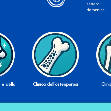
sabato:
domenica:
ù
Scopri di più
e e della
Clinica dell’osteoporosi
Clini