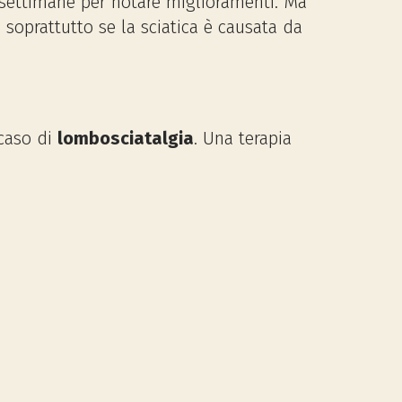
o settimane per notare miglioramenti. Ma
soprattutto se la sciatica è causata da
 caso di
lombosciatalgia
. Una terapia