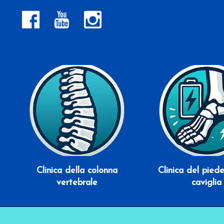
Scopri di più
Scopri di pi
Clinica della colonna
Clinica del pied
vertebrale
caviglia