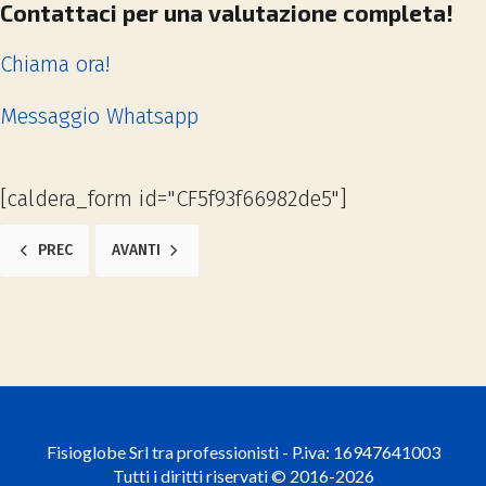
Contattaci per una valutazione completa!
Chiama ora!
Messaggio Whatsapp
[caldera_form id="CF5f93f66982de5"]
ARTICOLO PRECEDENTE: DOLORE LOMBARE? ECCO 3 CONSIGLI PER M
ARTICOLO SUCCESSIVO: DOLORE AL COCCIGE: COS’È E 
PREC
AVANTI
Fisioglobe Srl tra professionisti - P.iva: 16947641003
Tutti i diritti riservati © 2016-2026