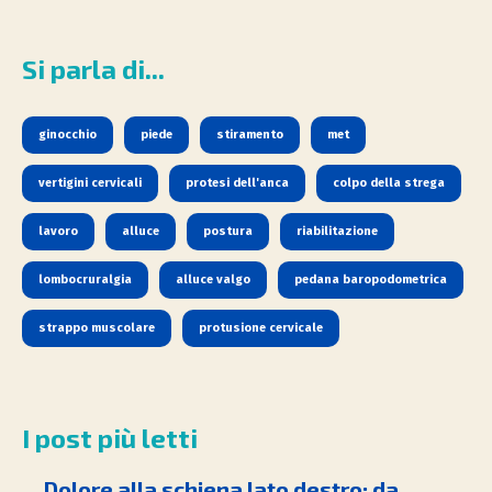
Si parla di...
ginocchio
piede
stiramento
met
vertigini cervicali
protesi dell'anca
colpo della strega
lavoro
alluce
postura
riabilitazione
lombocruralgia
alluce valgo
pedana baropodometrica
strappo muscolare
protusione cervicale
I post più letti
Dolore alla schiena lato destro: da