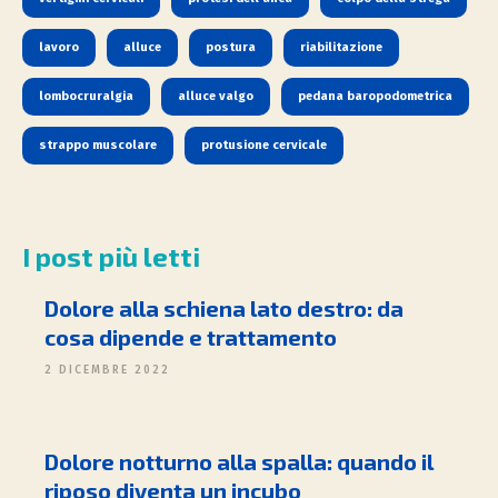
lavoro
alluce
postura
riabilitazione
lombocruralgia
alluce valgo
pedana baropodometrica
strappo muscolare
protusione cervicale
I post più letti
Dolore alla schiena lato destro: da
cosa dipende e trattamento
2 DICEMBRE 2022
Dolore notturno alla spalla: quando il
riposo diventa un incubo