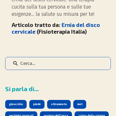
cucita sulla tua persona e sulle tue
esigenze… la salute su misura per te!
Articolo tratto da:
Ernia del disco
cervicale
(Fisioterapia Italia)
Si parla di...
ginocchio
piede
stiramento
met
vertigini cervicali
protesi dell'anca
colpo della strega